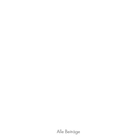
Start
Neues aus dem St
Alle Beiträge