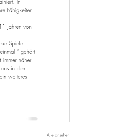
niert. In 
re Fähigkeiten 
11 Jahren von 
eue Spiele 
 einmal!“ gehört 
kt immer näher 
 uns in den 
ein weiteres 
Alle ansehen