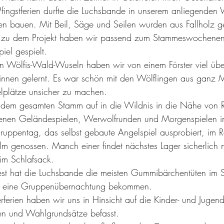
fingstferien durfte die Luchsbande in unserem anliegenden
en bauen. Mit Beil, Säge und Seilen wurden aus Fallholz 
d zu dem Projekt haben wir passend zum Stammeswochenen
el gespielt.
on Wölfis-Wald-Wuseln haben wir von einem Förster viel üb
nnen gelernt. Es war schön mit den Wölflingen aus ganz M
elplätze unsicher zu machen.
 dem gesamten Stamm auf in die Wildnis in die Nähe von 
enen Geländespielen, Werwolfrunden und Morgenspielen i
uppentag, das selbst gebaute Angelspiel ausprobiert, im 
m genossen. Manch einer findet nächstes Lager sicherlich 
im Schlafsack.
est hat die Luchsbande die meisten Gummibärchentüten im 
k eine Gruppenübernachtung bekommen.
ferien haben wir uns in Hinsicht auf die Kinder- und Jug
n und Wahlgrundsätze befasst.