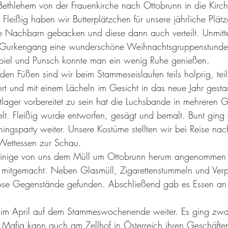
 Bethlehem von der Frauenkirche nach Ottobrunn in die Kirch
leißig haben wir Butterplätzchen für unsere jährliche Plätz
e Nachbarn gebacken und diese dann auch verteilt. Unmitte
Gurkengang eine wunderschöne Weihnachtsgruppenstunde o
spiel und Punsch konnte man ein wenig Ruhe genießen. 
den Füßen sind wir beim Stammeseislaufen teils holprig, teil
hrt und mit einem Lächeln im Gesicht in das neue Jahr gestar
tlager vorbereitet zu sein hat die Luchsbande in mehreren 
elt. Fleißig wurde entworfen, gesägt und bemalt. Bunt ging
hingsparty weiter. Unsere Kostüme stellten wir bei Reise nac
Wettessen zur Schau.
einige von uns dem Müll um Ottobrunn herum angenommen
mitgemacht. Neben Glasmüll, Zigarettenstummeln und Ver
iose Gegenstände gefunden. Abschließend gab es Essen an
ns im April auf dem Stammeswochenende weiter. Es ging zwa
e Mafia kann auch am Zellhof in Österreich ihren Geschäft