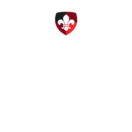
DPSG Ottobrunn
amm
Stufen & Gruppen
Förderverein
Ehemalige
Prävention
FAQ