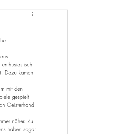
che 
 aus 
enthusiastisch 
ert. Dazu kamen 
am mit den 
iele gespielt 
von Geisterhand 
mmer näher. Zu 
uns haben sogar 