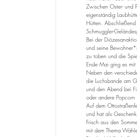
Zwischen Oster- und P
eigenständig Laubhütt
Hütten. Abschließen
Schmuggler-Geländespi
Bei der Diözesanakti
und seine Bewohner*i
zu toben und die Spi
Ende Mai ging es mit
Neben den verschied
die Luchsbande am Gr
und den Abend bei Fil
oder andere Popcorn 
Auf dem Ottostraßenf
und hat als Geschen
Frisch aus den Sommer
mit dem Thema Wähle