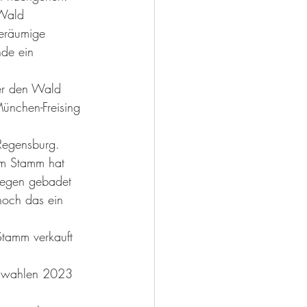
 Wald 
geräumige 
de ein 
er den Wald 
ünchen-Freising 
Regensburg. 
m Stamm hat 
Regen gebadet 
noch das ein 
Stamm verkauft 
endwahlen 2023 