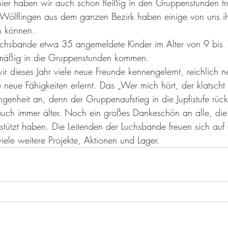
nier haben wir auch schon fleißig in den Gruppenstunden trai
Wölflingen aus dem ganzen Bezirk haben einige von uns ih
n können. 
Luchsbande etwa 35 angemeldete Kinder im Alter von 9 bis 
mäßig in die Gruppenstunden kommen.
r dieses Jahr viele neue Freunde kennengelernt, reichlich n
 neue Fähigkeiten erlernt. Das „Wer mich hört, der klatscht
genheit an, denn der Gruppenaufstieg in die Jupfistufe rüc
uch immer älter. Noch ein großes Dankeschön an alle, die
tützt haben. Die Leitenden der Luchsbande freuen sich auf 
iele weitere Projekte, Aktionen und Lager. 