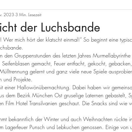
v. 2023
3 Min. Lesezeit
icht der Luchsbande
Wer mich hört der klatscht einmal!” So beginnt eine typis
uchsbande. 
n den Gruppenstunden des letzten Jahres Murmellabyrinthe
 Seifenblasen gemacht, Feuer entfacht, gekocht, gebacken, 
 Mülltrennung gelernt und ganz viele neue Spiele ausprobi
 und Projekte.
mit einer Hallowönübernachtung. Dabei haben wir gemeins
s dem Bezirk München Ost gruselige Laternen gebastelt, Sp
 Film Hotel Transilvanien geschaut. Die Snacks sind wie 
t bekanntlich der Winter und auch Weihnachten rückte i
m Lagerfeuer Punsch und Lebkuchen genossen. Einige von 