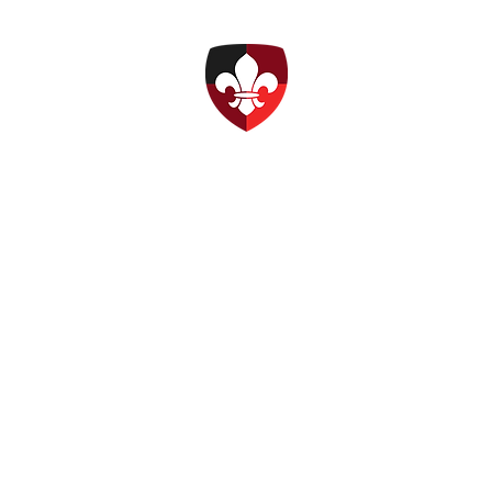
DPSG Ottobrunn
amm
Stufen & Gruppen
Förderverein
Ehemalige
Prävention
FAQ