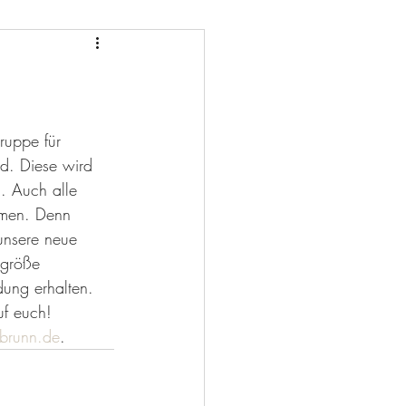
ruppe für 
d. Diese wird 
. Auch alle 
mmen. Denn 
unsere neue 
ngröße 
ung erhalten. 
uf euch! 
brunn.de
.