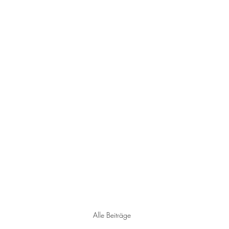
Start
Neues aus dem St
Alle Beiträge